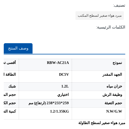
تصنيف:
مبرد هواء صغير لسطح المكتب
الكلمات الرئيسية:
وصف المنتج
نموذج
RBW-AC21A
أقصى تدفق
الجهد المقدر
DC5V
الطاقة الم
خزان مياه
1.2L
شبك
وظيفة الرش
اختياري
حجم المنتج
حجم التعبئة
259*233*238 (ارتفاع) مم
حجم الكرتون (12
N.W/G.W
1.2/1.35KG
كمية التحم
مبرد هواء صغير لسطح الطاولة